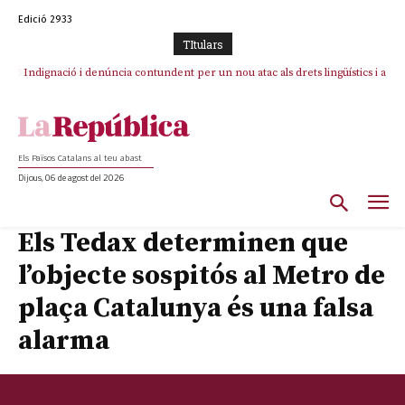
Edició 2933
TItulars
Indignació i denúncia contundent per un nou atac als drets lingüístics i a
la dignitat humana a la Jonquera
Els Països Catalans al teu abast
Dijous, 06 de agost del 2026
Els Tedax determinen que
l’objecte sospitós al Metro de
plaça Catalunya és una falsa
alarma