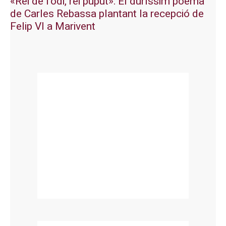
«Rei de l’odi, rei puput»: El duríssim poema
de Carles Rebassa plantant la recepció de
Felip VI a Marivent