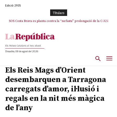
Edició 2935
TItulars
SOS Costa Brava es planta contra la “nefasta” prolongació de la C-32 i
n’exigeix la retirada immediata
Els Països Catalans al teu abast
Dissabte, 08 de agost del 2026
Els Reis Mags d’Orient
desembarquen a Tarragona
carregats d’amor, il·lusió i
regals en la nit més màgica
de l’any