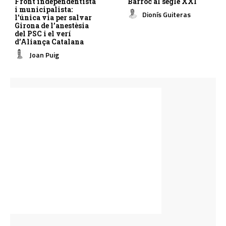
Front independentista
Barroc al segle XXI
i municipalista:
Dionís Guiteras
l’única via per salvar
Girona de l’anestèsia
del PSC i el verí
d’Aliança Catalana
Joan Puig