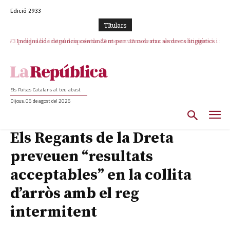
Edició 2933
TItulars
Indignació i denúncia contundent per un nou atac als drets lingüístics i a
la dignitat humana a la Jonquera
Els Països Catalans al teu abast
Dijous, 06 de agost del 2026
Els Regants de la Dreta
preveuen “resultats
acceptables” en la collita
d’arròs amb el reg
intermitent