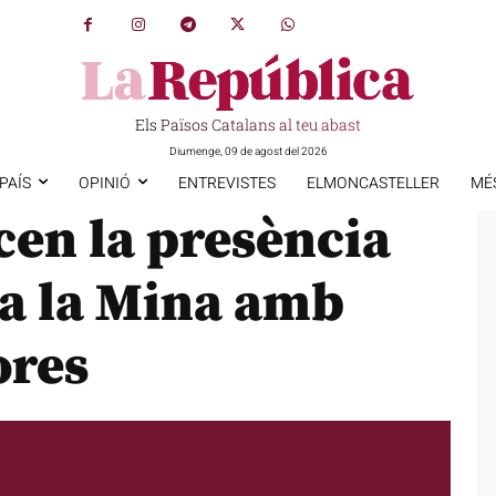
Els Països Catalans al teu abast
Diumenge, 09 de agost del 2026
PAÍS
OPINIÓ
ENTREVISTES
ELMONCASTELLER
MÉ
cen la presència
a la Mina amb
ores