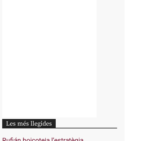
Les més llegides
Rufián boicoteja l’estratègia