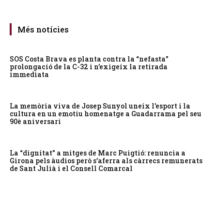
Més notícies
SOS Costa Brava es planta contra la “nefasta”
prolongació de la C-32 i n’exigeix la retirada
immediata
La memòria viva de Josep Sunyol uneix l’esport i la
cultura en un emotiu homenatge a Guadarrama pel seu
90è aniversari
La “dignitat” a mitges de Marc Puigtió: renuncia a
Girona pels àudios però s’aferra als càrrecs remunerats
de Sant Julià i el Consell Comarcal