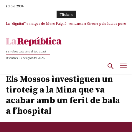
Edició 2934
TItulars
La “dignitat” a mitges de Marc Puigtió: renuncia a Girona pels àudios però
s’aferra als càrrecs remunerats de Sant Julià i el Consell Comarcal
Els Països Catalans al teu abast
Divendres, 07 de agost del 2026
Els Mossos investiguen un
tiroteig a la Mina que va
acabar amb un ferit de bala
a l’hospital