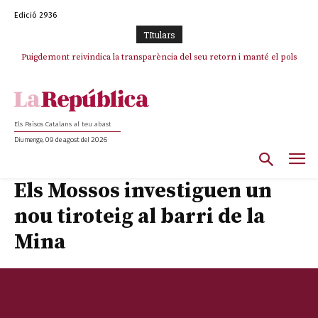
Edició 2936
TItulars
Puigdemont reivindica la transparència del seu retorn i manté el pols
Portugal acusa Espanya de provocar un “efecte crida” massiu per la seva
ferm per la plena llibertat dels encausats
“manca de regulació” migratòria
Els Països Catalans al teu abast
Diumenge, 09 de agost del 2026
Els Mossos investiguen un
nou tiroteig al barri de la
Mina