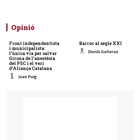
Opinió
Front independentista
Barroc al segle XXI
i municipalista:
Dionís Guiteras
l’única via per salvar
Girona de l’anestèsia
del PSC i el verí
d’Aliança Catalana
Joan Puig