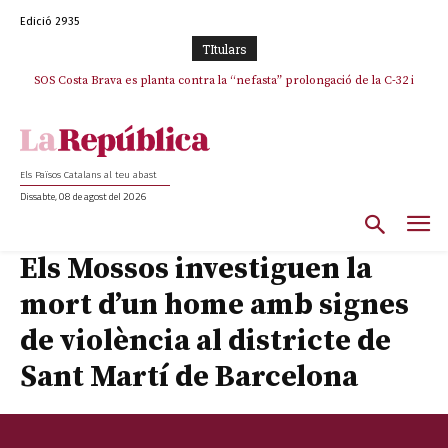
Edició 2935
TItulars
SOS Costa Brava es planta contra la “nefasta” prolongació de la C-32 i
n’exigeix la retirada immediata
Els Països Catalans al teu abast
Dissabte, 08 de agost del 2026
Els Mossos investiguen la
mort d’un home amb signes
de violència al districte de
Sant Martí de Barcelona