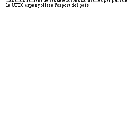
L’abandonament de les seleccions catalanes per part de
la UFEC espanyolitza l’esport del país