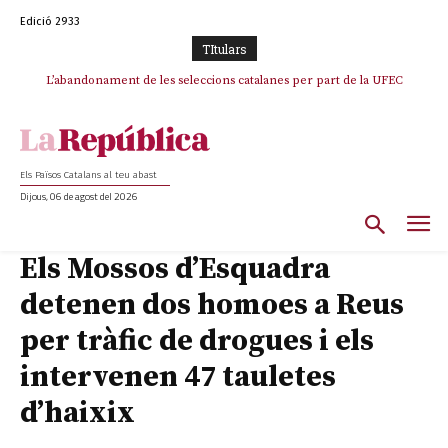
Edició 2933
TItulars
L’abandonament de les seleccions catalanes per part de la UFEC
espanyolitza l’esport del país
Els Països Catalans al teu abast
Dijous, 06 de agost del 2026
Els Mossos d’Esquadra
detenen dos homoes a Reus
per tràfic de drogues i els
intervenen 47 tauletes
d’haixix