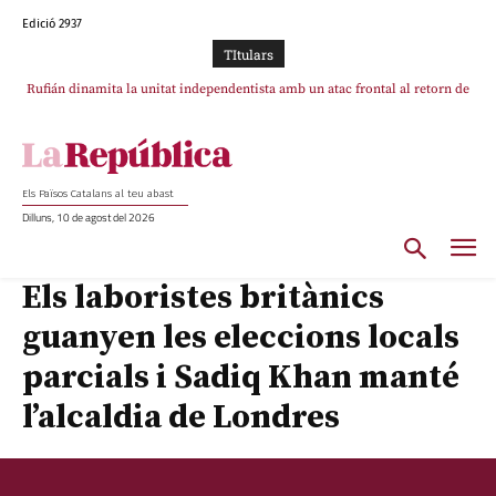
Edició 2937
TItulars
Rufián dinamita la unitat independentista amb un atac frontal al retorn de
Puigdemont
Els Països Catalans al teu abast
Dilluns, 10 de agost del 2026
Els laboristes britànics
guanyen les eleccions locals
parcials i Sadiq Khan manté
l’alcaldia de Londres