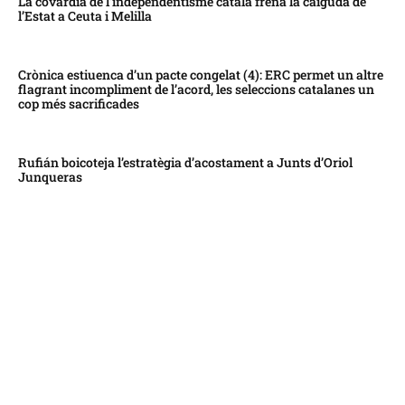
La covardia de l’independentisme català frena la caiguda de
l’Estat a Ceuta i Melilla
Crònica estiuenca d’un pacte congelat (4): ERC permet un altre
flagrant incompliment de l’acord, les seleccions catalanes un
cop més sacrificades
Rufián boicoteja l’estratègia d’acostament a Junts d’Oriol
Junqueras