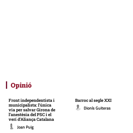
Opinió
Front independentista i
Barroc al segle XXI
municipalista: l’única
Dionís Guiteras
via per salvar Girona de
l’anestèsia del PSC i el
verí d’Aliança Catalana
Joan Puig