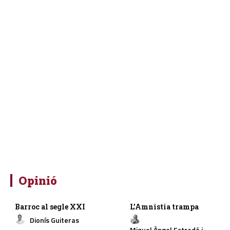
Opinió
Barroc al segle XXI
L’Amnistia trampa
Dionís Guiteras
Miquel Àngel Estradé i