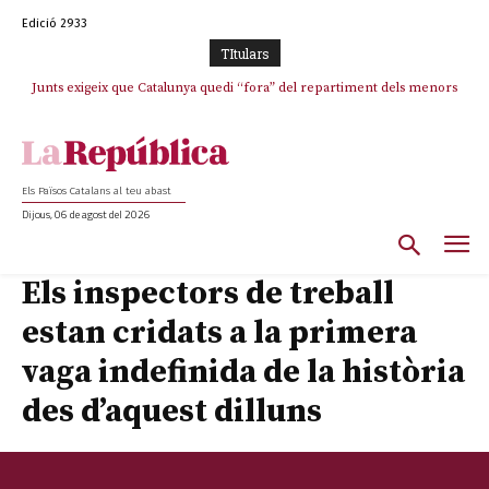
Edició 2933
TItulars
Junts exigeix que Catalunya quedi “fora” del repartiment dels menors
migrants de Ceuta
Els Països Catalans al teu abast
Dijous, 06 de agost del 2026
Els inspectors de treball
estan cridats a la primera
vaga indefinida de la història
des d’aquest dilluns