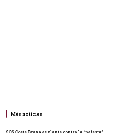
Més notícies
SOS Costa Brava es planta contra la “nefasta”