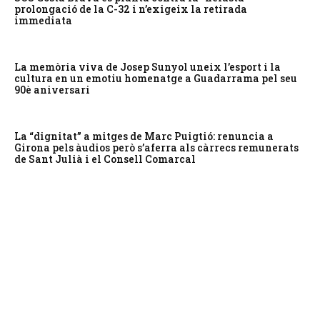
prolongació de la C-32 i n’exigeix la retirada
immediata
La memòria viva de Josep Sunyol uneix l’esport i la
cultura en un emotiu homenatge a Guadarrama pel seu
90è aniversari
La “dignitat” a mitges de Marc Puigtió: renuncia a
Girona pels àudios però s’aferra als càrrecs remunerats
de Sant Julià i el Consell Comarcal