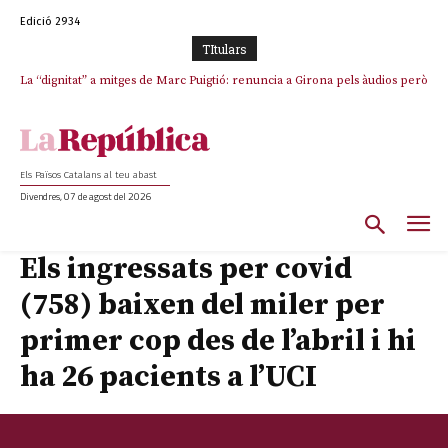
Edició 2934
TItulars
La “dignitat” a mitges de Marc Puigtió: renuncia a Girona pels àudios però
s’aferra als càrrecs remunerats de Sant Julià i el Consell Comarcal
Els Països Catalans al teu abast
Divendres, 07 de agost del 2026
Els ingressats per covid
(758) baixen del miler per
primer cop des de l’abril i hi
ha 26 pacients a l’UCI