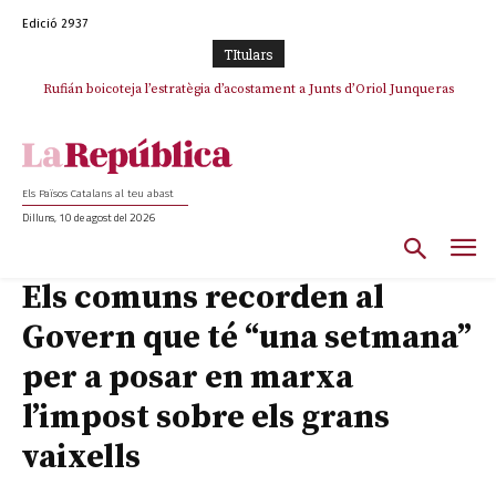
Edició 2937
TItulars
Rufián boicoteja l’estratègia d’acostament a Junts d’Oriol Junqueras
Rufián dinamita la unitat independentista amb un atac frontal al retorn
de Puigdemont
Els Països Catalans al teu abast
Dilluns, 10 de agost del 2026
Els comuns recorden al
Govern que té “una setmana”
per a posar en marxa
l’impost sobre els grans
vaixells