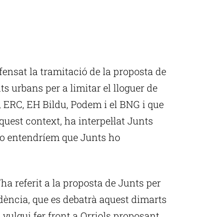
ensat la tramitació de la proposta de
ts urbans per a limitar el lloguer de
ERC, EH Bildu, Podem i el BNG i que
uest context, ha interpel·lat Junts
 “No entendríem que Junts ho
a referit a la proposta de Junts per
idència, que es debatrà aquest dimarts
 vulgui fer front a Orriols proposant