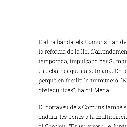
D’altra banda, els Comuns han def
la reforma de la llei d’arrendamen
temporada, impulsada per Sumar, 
es debatrà aquesta setmana. En aq
perquè en faciliti la tramitació.
obstaculitzés”, ha dit Mena.
El portaveu dels Comuns també s’h
endurir les penes a la multireinc
al Congrés. “És un error que Junts