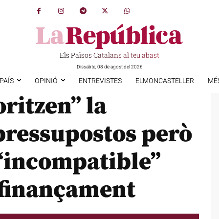
Els Països Catalans al teu abast
Dissabte, 08 de agost del 2026
PAÍS
OPINIÓ
ENTREVISTES
ELMONCASTELLER
MÉ
ritzen” la
pressupostos però
 “incompatible”
 finançament