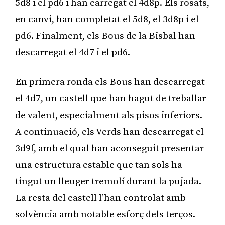
5d8 i el pd6 i han carregat el 4d8p. Els rosats,
en canvi, han completat el 5d8, el 3d8p i el
pd6. Finalment, els Bous de la Bisbal han
descarregat el 4d7 i el pd6.
En primera ronda els Bous han descarregat
el 4d7, un castell que han hagut de treballar
de valent, especialment als pisos inferiors.
A continuació, els Verds han descarregat el
3d9f, amb el qual han aconseguit presentar
una estructura estable que tan sols ha
tingut un lleuger tremolí durant la pujada.
La resta del castell l’han controlat amb
solvència amb notable esforç dels terços.