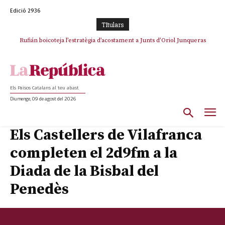
Edició 2936
TItulars
Rufián boicoteja l’estratègia d’acostament a Junts d’Oriol Junqueras
Rufián dinamita la unitat independentista amb un atac frontal al retorn
de Puigdemont
Els Països Catalans al teu abast
Diumenge, 09 de agost del 2026
Els Castellers de Vilafranca
completen el 2d9fm a la
Diada de la Bisbal del
Penedès