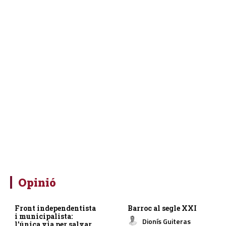
Opinió
Front independentista
Barroc al segle XXI
i municipalista:
Dionís Guiteras
l’única via per salvar