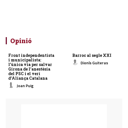
Opinió
Front independentista
Barroc al segle XXI
i municipalista:
Dionís Guiteras
l’única via per salvar
Girona de l’anestèsia
del PSC i el verí
d’Aliança Catalana
Joan Puig