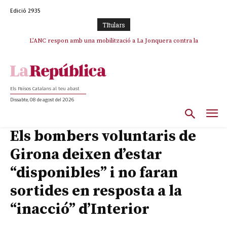
Edició 2935
TItulars
SOS Costa Brava es planta contra la “nefasta” prolongació de la C-32 i
L’ANC respon amb una mobilització a La Jonquera contra la
catalanofòbia i els abusos de la Policia Nacional
n’exigeix la retirada immediata
Els Països Catalans al teu abast
Dissabte, 08 de agost del 2026
Els bombers voluntaris de
Girona deixen d’estar
“disponibles” i no faran
sortides en resposta a la
“inacció” d’Interior