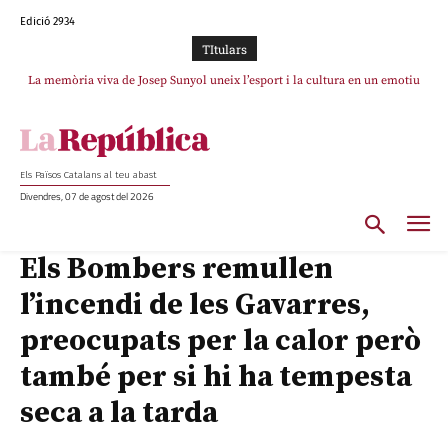
Edició 2934
TItulars
La “dignitat” a mitges de Marc Puigtió: renuncia a Girona pels àudios però
s’aferra als càrrecs remunerats de Sant Julià i el Consell Comarcal
Els Països Catalans al teu abast
Divendres, 07 de agost del 2026
Els Bombers remullen
l’incendi de les Gavarres,
preocupats per la calor però
també per si hi ha tempesta
seca a la tarda