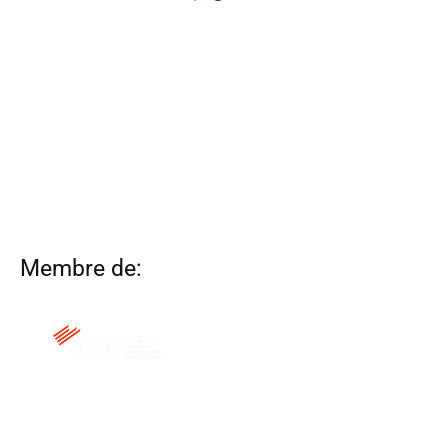
Membre de:
QUI SOM
CONTACTA
ALTRES WEBS
AVÍS LEGAL