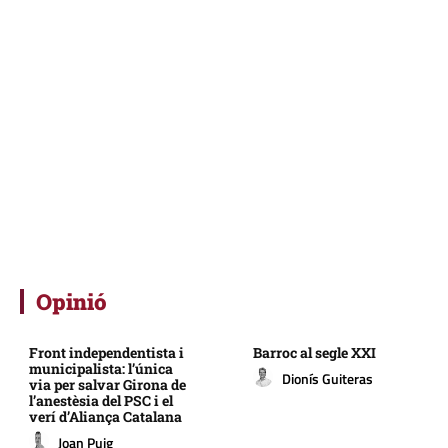
Opinió
Front independentista i
Barroc al segle XXI
municipalista: l’única
Dionís Guiteras
via per salvar Girona de
l’anestèsia del PSC i el
verí d’Aliança Catalana
Joan Puig