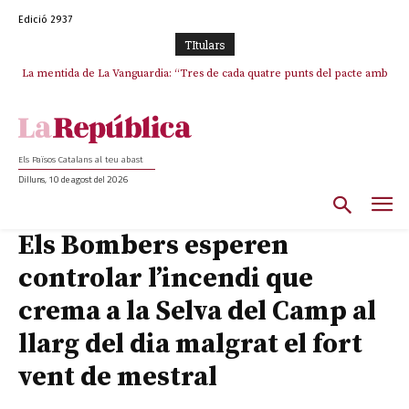
Edició 2937
TItulars
La mentida de La Vanguardia: “Tres de cada quatre punts del pacte amb
La covardia de l’independentisme català frena la caiguda de l’Estat a
ERC s’han complert”
Ceuta i Melilla
Els Països Catalans al teu abast
Dilluns, 10 de agost del 2026
Els Bombers esperen
controlar l’incendi que
crema a la Selva del Camp al
llarg del dia malgrat el fort
vent de mestral