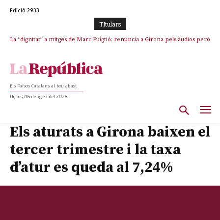
Edició 2933
TItulars
La “dignitat” a mitges de Marc Puigtió: renuncia a Girona pels àudios però
Junts exigeix que Catalunya quedi “fora” del repartiment dels menors
s’aferra als càrrecs remunerats de Sant Julià i el Consell Comarcal
migrants de Ceuta
Els Països Catalans al teu abast
Dijous, 06 de agost del 2026
Els aturats a Girona baixen el
tercer trimestre i la taxa
d’atur es queda al 7,24%