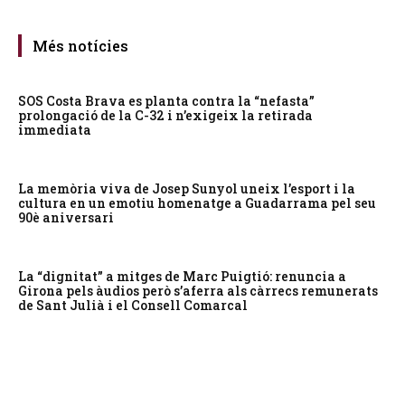
Més notícies
SOS Costa Brava es planta contra la “nefasta”
prolongació de la C-32 i n’exigeix la retirada
immediata
La memòria viva de Josep Sunyol uneix l’esport i la
cultura en un emotiu homenatge a Guadarrama pel seu
90è aniversari
La “dignitat” a mitges de Marc Puigtió: renuncia a
Girona pels àudios però s’aferra als càrrecs remunerats
de Sant Julià i el Consell Comarcal