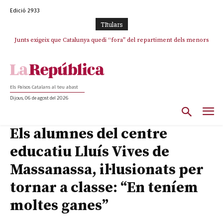
Edició 2933
TItulars
Junts exigeix que Catalunya quedi “fora” del repartiment dels menors
Junqueras demana a l’Estat que assumeixi “responsabilitats” pel “drama
humà” a Ceuta i avança que Catalunya haurà de continuar acollint
migrants de Ceuta
menors
Els Països Catalans al teu abast
Dijous, 06 de agost del 2026
Els alumnes del centre
educatiu Lluís Vives de
Massanassa, il·lusionats per
tornar a classe: “En teníem
moltes ganes”