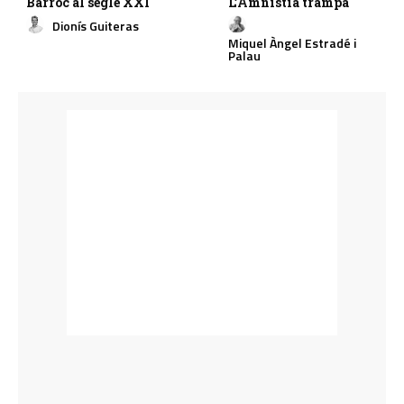
Barroc al segle XXI
L’Amnistia trampa
Dionís Guiteras
Miquel Àngel Estradé i
Palau