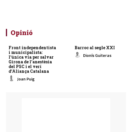
Opinió
Front independentista
Barroc al segle XXI
i municipalista:
Dionís Guiteras
l’única via per salvar
Girona de l’anestèsia
del PSC i el verí
d’Aliança Catalana
Joan Puig