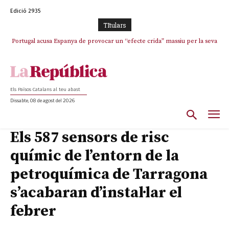
Edició 2935
TItulars
Portugal acusa Espanya de provocar un “efecte crida” massiu per la seva
El col·lapse de l’operació de Marc Puigtió a Girona: desbandada de
l’oportunisme i fracàs de ‘Militància Decidim’
“manca de regulació” migratòria
Els Països Catalans al teu abast
Dissabte, 08 de agost del 2026
Els 587 sensors de risc
químic de l’entorn de la
petroquímica de Tarragona
s’acabaran d’instal·lar el
febrer