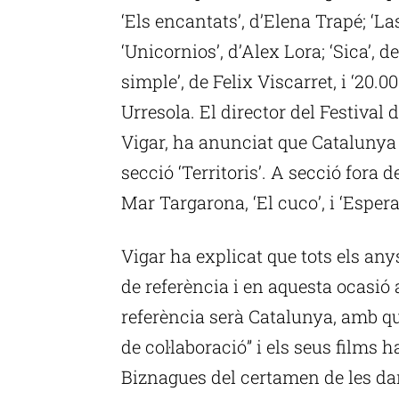
‘Els encantats’, d’Elena Trapé; ‘L
‘Unicornios’, d’Alex Lora; ‘Sica’, 
simple’, de Felix Viscarret, i ‘20.0
Urresola. El director del Festiva
Vigar, ha anunciat que Catalunya 
secció ‘Territoris’. A secció fora 
Mar Targarona, ‘El cuco’, i ‘Espera
Vigar ha explicat que tots els a
de referència i en aquesta ocasió a
referència serà Catalunya, amb qui
de col·laboració” i els seus films
Biznagues del certamen de les da