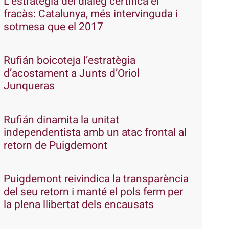
L’estratègia del diàleg certifica el
fracàs: Catalunya, més intervinguda i
sotmesa que el 2017
Rufián boicoteja l’estratègia
d’acostament a Junts d’Oriol
Junqueras
Rufián dinamita la unitat
independentista amb un atac frontal al
retorn de Puigdemont
Puigdemont reivindica la transparència
del seu retorn i manté el pols ferm per
la plena llibertat dels encausats