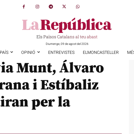
Els Països Catalans al teu abast
Diumenge, 09 de agost del 2026
PAÍS
OPINIÓ
ENTREVISTES
ELMONCASTELLER
MÉ
via Munt, Álvaro
rana i Estíbaliz
iran per la