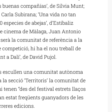
as buenas compañías’, de Sílvia Munt;
de Carla Subirana; ‘Una vida no tan
00 especies de abejas’, d’Estíbaliz
l de cinema de Màlaga, Juan Antonio
serà la comunitat de referència a la
de competició, hi ha el nou treball de
nt a Dalí’, de David Pujol.
nys escullen una comunitat autònoma
 la secció ‘Territoris’ la comunitat de
 tenen “des del festival estrets llaços
 han estat freqüents guanyadors de les
rreres edicions.