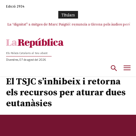
Edició 2934
TItulars
La “dignitat” a mitges de Marc Puigtió: renuncia a Girona pels àudios però
s’aferra als càrrecs remunerats de Sant Julià i el Consell Comarcal
Els Països Catalans al teu abast
Divendres, 07 de agost del 2026
El TSJC s’inhibeix i retorna
els recursos per aturar dues
eutanàsies