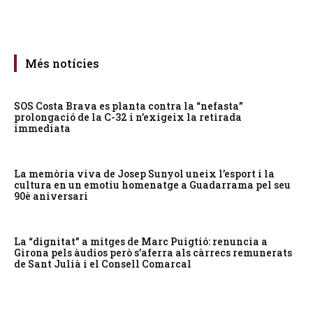
Més notícies
SOS Costa Brava es planta contra la “nefasta”
prolongació de la C-32 i n’exigeix la retirada
immediata
La memòria viva de Josep Sunyol uneix l’esport i la
cultura en un emotiu homenatge a Guadarrama pel seu
90è aniversari
La “dignitat” a mitges de Marc Puigtió: renuncia a
Girona pels àudios però s’aferra als càrrecs remunerats
de Sant Julià i el Consell Comarcal