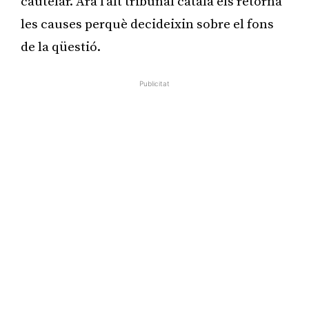
cautelar. Ara l’alt tribunal català els retorna
les causes perquè decideixin sobre el fons
de la qüestió.
Publicitat