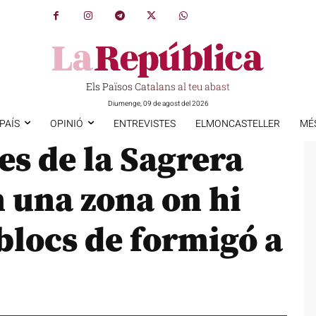
Els Països Catalans al teu abast
Diumenge, 09 de agost del 2026
PAÍS
OPINIÓ
ENTREVISTES
ELMONCASTELLER
MÉ
es de la Sagrera
n una zona on hi
blocs de formigó a