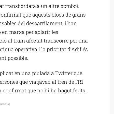
tat transbordats a un altre comboi.
confirmat que aquests blocs de grans
sables del descarrilament, i han
 en marxa per aclarir les
ció al tram afectat transcorre per una
tinua operativa i la prioritat d’Adif és
ent possible.
licat en una piulada a Twitter que
persones que viatjaven al tren de l’R1
han confirmat que no hi ha hagut ferits.
ublicitat