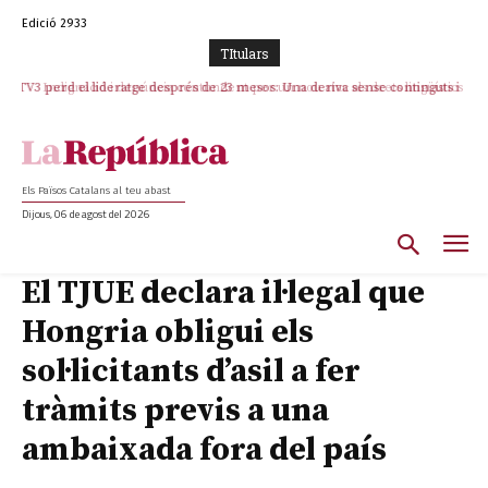
Edició 2933
TItulars
TV3 perd el lideratge després de 23 mesos: Una deriva sense continguts i
Indignació i denúncia contundent per un nou atac als drets lingüístics i a
en clau espanyola deixa el canal a mans de TVE
la dignitat humana a la Jonquera
Els Països Catalans al teu abast
Dijous, 06 de agost del 2026
El TJUE declara il·legal que
Hongria obligui els
sol·licitants d’asil a fer
tràmits previs a una
ambaixada fora del país