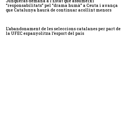
Junqueras demana a l’Estat que assumeixi
“responsabilitats” pel “drama humà” a Ceuta i avança
que Catalunya haurà de continuar acollint menors
L’abandonament de les seleccions catalanes per part de
la UFEC espanyolitza l’esport del país