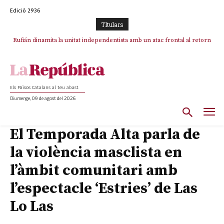
Edició 2936
TItulars
Rufián dinamita la unitat independentista amb un atac frontal al retorn
de Puigdemont
Els Països Catalans al teu abast
Diumenge, 09 de agost del 2026
El Temporada Alta parla de
la violència masclista en
l’àmbit comunitari amb
l’espectacle ‘Estries’ de Las
Lo Las