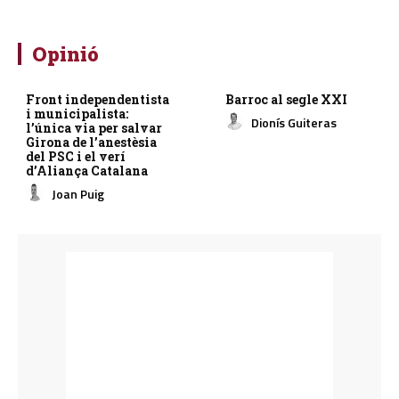
Opinió
Front independentista
Barroc al segle XXI
i municipalista:
Dionís Guiteras
l’única via per salvar
Girona de l’anestèsia
del PSC i el verí
d’Aliança Catalana
Joan Puig