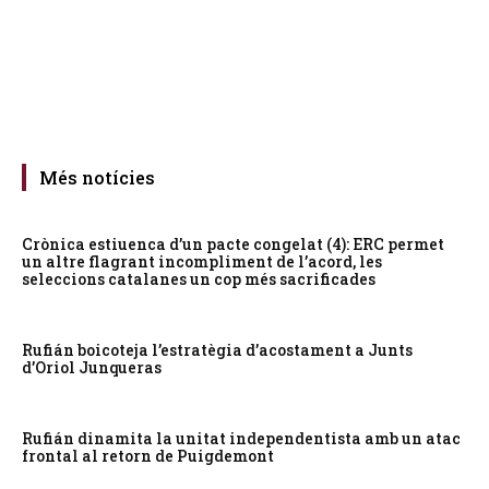
Més notícies
Crònica estiuenca d’un pacte congelat (4): ERC permet
un altre flagrant incompliment de l’acord, les
seleccions catalanes un cop més sacrificades
Rufián boicoteja l’estratègia d’acostament a Junts
d’Oriol Junqueras
Rufián dinamita la unitat independentista amb un atac
frontal al retorn de Puigdemont