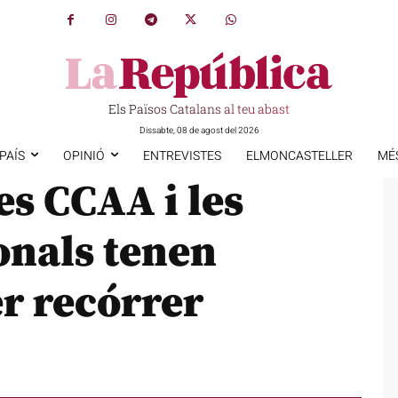
Els Països Catalans al teu abast
Dissabte, 08 de agost del 2026
PAÍS
OPINIÓ
ENTREVISTES
ELMONCASTELLER
MÉ
les CCAA i les
onals tenen
r recórrer