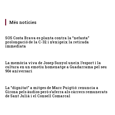
Més notícies
SOS Costa Brava es planta contra la “nefasta”
prolongació de la C-32 i n’exigeix la retirada
immediata
La memòria viva de Josep Sunyol uneix l’esport i la
cultura en un emotiu homenatge a Guadarrama pel seu
90è aniversari
La “dignitat” a mitges de Marc Puigtió: renuncia a
Girona pels àudios però s’aferra als càrrecs remunerats
de Sant Julià i el Consell Comarcal