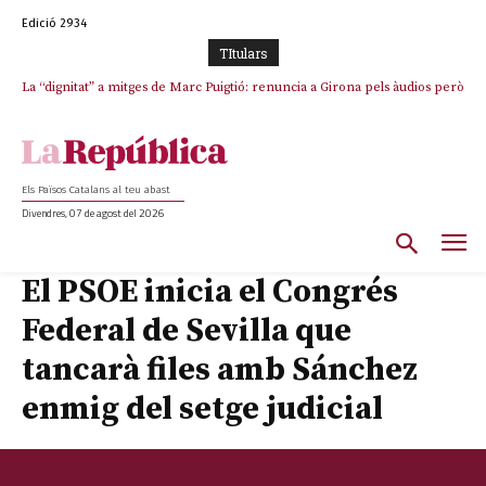
Edició 2934
TItulars
La “dignitat” a mitges de Marc Puigtió: renuncia a Girona pels àudios però
Junts exigeix que Catalunya quedi “fora” del repartiment dels menors
s’aferra als càrrecs remunerats de Sant Julià i el Consell Comarcal
migrants de Ceuta
Els Països Catalans al teu abast
Divendres, 07 de agost del 2026
El PSOE inicia el Congrés
Federal de Sevilla que
tancarà files amb Sánchez
enmig del setge judicial