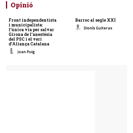
Opinió
Front independentista
Barroc al segle XXI
i municipalista:
Dionís Guiteras
l’única via per salvar
Girona de l’anestèsia
del PSC i el verí
d’Aliança Catalana
Joan Puig