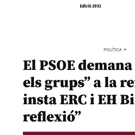
Edició 2933
POLÍTICA
El PSOE demana e
els grups” a la r
insta ERC i EH Bi
reflexió”