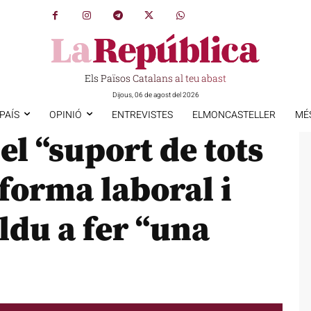
Els Països Catalans al teu abast
Dijous, 06 de agost del 2026
PAÍS
OPINIÓ
ENTREVISTES
ELMONCASTELLER
MÉ
l “suport de tots
eforma laboral i
ldu a fer “una