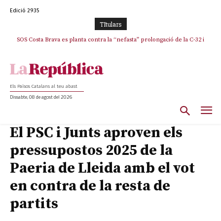
Edició 2935
TItulars
SOS Costa Brava es planta contra la “nefasta” prolongació de la C-32 i
n’exigeix la retirada immediata
Els Països Catalans al teu abast
Dissabte, 08 de agost del 2026
El PSC i Junts aproven els
pressupostos 2025 de la
Paeria de Lleida amb el vot
en contra de la resta de
partits