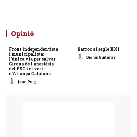
Opinió
Front independentista
Barroc al segle XXI
i municipalista:
Dionís Guiteras
l’única via per salvar
Girona de l’anestèsia
del PSC i el verí
d’Aliança Catalana
Joan Puig