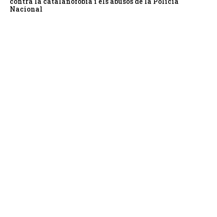
contra la catalanofòbia i els abusos de la Policia
Nacional