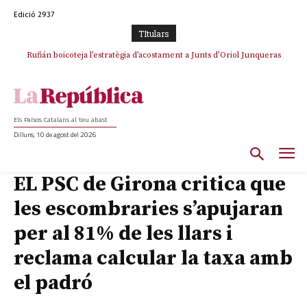
Edició 2937
TItulars
Rufián boicoteja l’estratègia d’acostament a Junts d’Oriol Junqueras
Els Països Catalans al teu abast
Dilluns, 10 de agost del 2026
EL PSC de Girona critica que
les escombraries s’apujaran
per al 81% de les llars i
reclama calcular la taxa amb
el padró