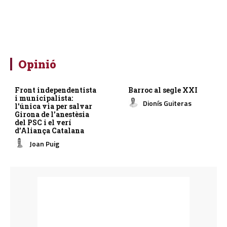
Opinió
Front independentista
Barroc al segle XXI
i municipalista:
Dionís Guiteras
l’única via per salvar
Girona de l’anestèsia
del PSC i el verí
d’Aliança Catalana
Joan Puig