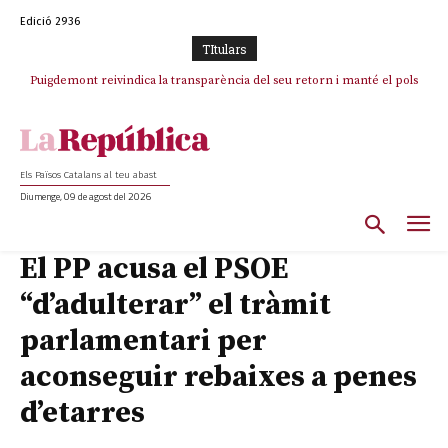
Edició 2936
TItulars
Puigdemont reivindica la transparència del seu retorn i manté el pols
Portugal acusa Espanya de provocar un “efecte crida” massiu per la seva
ferm per la plena llibertat dels encausats
“manca de regulació” migratòria
Els Països Catalans al teu abast
Diumenge, 09 de agost del 2026
El PP acusa el PSOE
“d’adulterar” el tràmit
parlamentari per
aconseguir rebaixes a penes
d’etarres