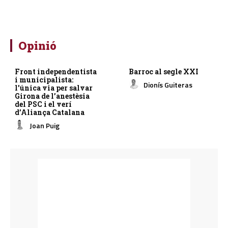
Opinió
Front independentista
Barroc al segle XXI
i municipalista:
Dionís Guiteras
l’única via per salvar
Girona de l’anestèsia
del PSC i el verí
d’Aliança Catalana
Joan Puig