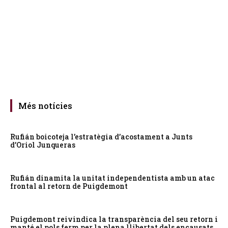
Més notícies
Rufián boicoteja l’estratègia d’acostament a Junts
d’Oriol Junqueras
Rufián dinamita la unitat independentista amb un atac
frontal al retorn de Puigdemont
Puigdemont reivindica la transparència del seu retorn i
manté el pols ferm per la plena llibertat dels encausats