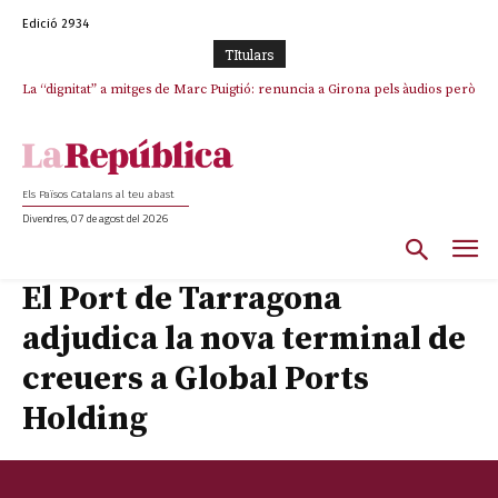
Edició 2934
TItulars
La “dignitat” a mitges de Marc Puigtió: renuncia a Girona pels àudios però
s’aferra als càrrecs remunerats de Sant Julià i el Consell Comarcal
Els Països Catalans al teu abast
Divendres, 07 de agost del 2026
El Port de Tarragona
adjudica la nova terminal de
creuers a Global Ports
Holding