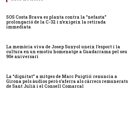
SOS Costa Brava es planta contra la “nefasta”
prolongació de la C-32 i n’exigeix la retirada
immediata
La memòria viva de Josep Sunyol uneix l’esport i la
cultura en un emotiu homenatge a Guadarrama pel seu
90è aniversari
La “dignitat” a mitges de Marc Puigtió: renuncia a
Girona pels àudios però s’aferra als càrrecs remunerats
de Sant Julià i el Consell Comarcal