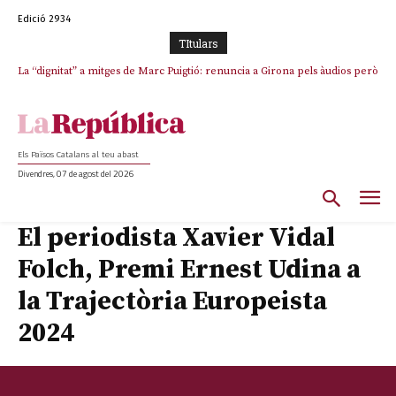
Edició 2934
TItulars
La “dignitat” a mitges de Marc Puigtió: renuncia a Girona pels àudios però
s’aferra als càrrecs remunerats de Sant Julià i el Consell Comarcal
Els Països Catalans al teu abast
Divendres, 07 de agost del 2026
El periodista Xavier Vidal
Folch, Premi Ernest Udina a
la Trajectòria Europeista
2024