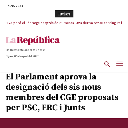
Edició 2933
TItulars
TV3 perd el lideratge després de 23 mesos: Una deriva sense continguts i
en clau espanyola deixa el canal a mans de TVE
Els Països Catalans al teu abast
Dijous, 06 de agost del 2026
El Parlament aprova la
designació dels sis nous
membres del CGE proposats
per PSC, ERC i Junts