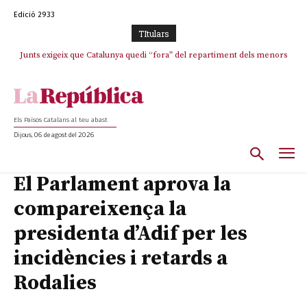
Edició 2933
TItulars
Junts exigeix que Catalunya quedi “fora” del repartiment dels menors
migrants de Ceuta
Els Països Catalans al teu abast
Dijous, 06 de agost del 2026
El Parlament aprova la
compareixença la
presidenta d’Adif per les
incidències i retards a
Rodalies