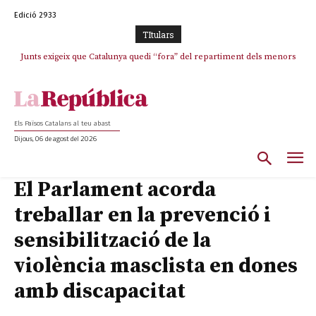
Edició 2933
TItulars
Junts exigeix que Catalunya quedi “fora” del repartiment dels menors
migrants de Ceuta
Els Països Catalans al teu abast
Dijous, 06 de agost del 2026
El Parlament acorda
treballar en la prevenció i
sensibilització de la
violència masclista en dones
amb discapacitat