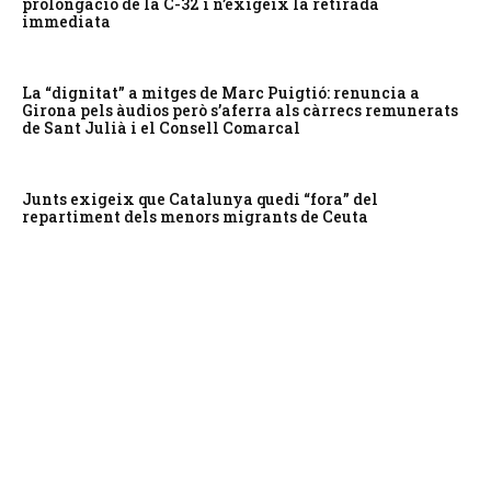
prolongació de la C-32 i n’exigeix la retirada
immediata
La “dignitat” a mitges de Marc Puigtió: renuncia a
Girona pels àudios però s’aferra als càrrecs remunerats
de Sant Julià i el Consell Comarcal
Junts exigeix que Catalunya quedi “fora” del
repartiment dels menors migrants de Ceuta