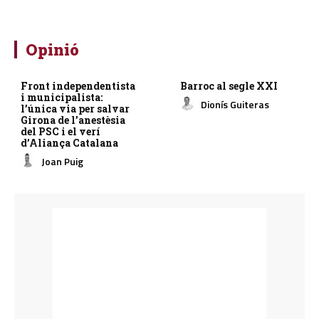
Opinió
Front independentista
Barroc al segle XXI
i municipalista:
Dionís Guiteras
l’única via per salvar
Girona de l’anestèsia
del PSC i el verí
d’Aliança Catalana
Joan Puig