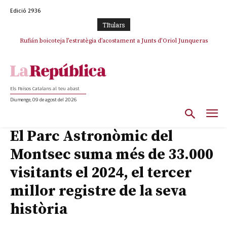
Edició 2936
TItulars
Rufián boicoteja l’estratègia d’acostament a Junts d’Oriol Junqueras
Rufián dinamita la unitat independentista amb un atac frontal al retorn
de Puigdemont
Els Països Catalans al teu abast
Diumenge, 09 de agost del 2026
El Parc Astronòmic del
Montsec suma més de 33.000
visitants el 2024, el tercer
millor registre de la seva
història