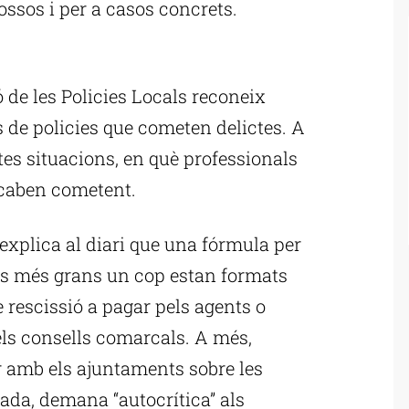
ssos i per a casos concrets.
ublicitat
 de les Policies Locals reconeix
 de policies que cometen delictes. A
tes situacions, en què professionals
acaben cometent.
explica al diari que una fórmula per
pis més grans un cop estan formats
 rescissió a pagar pels agents o
ls consells comarcals. A més,
r amb els ajuntaments sobre les
egada, demana “autocrítica” als