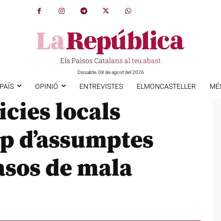
Els Països Catalans al teu abast
Dissabte, 08 de agost del 2026
PAÍS
OPINIÓ
ENTREVISTES
ELMONCASTELLER
MÉ
icies locals
ip d’assumptes
asos de mala