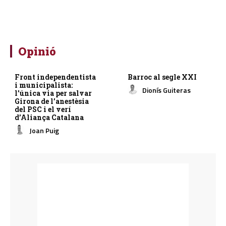
Opinió
Front independentista
Barroc al segle XXI
i municipalista:
Dionís Guiteras
l’única via per salvar
Girona de l’anestèsia
del PSC i el verí
d’Aliança Catalana
Joan Puig