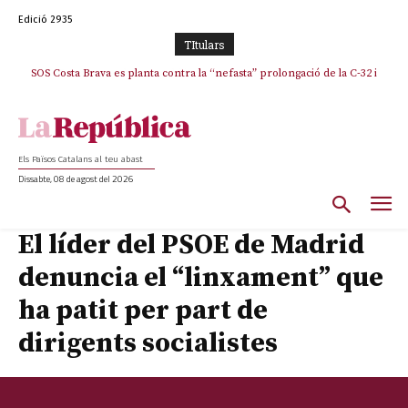
Edició 2935
TItulars
SOS Costa Brava es planta contra la “nefasta” prolongació de la C-32 i
n’exigeix la retirada immediata
Els Països Catalans al teu abast
Dissabte, 08 de agost del 2026
El líder del PSOE de Madrid
denuncia el “linxament” que
ha patit per part de
dirigents socialistes