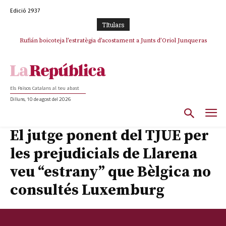
Edició 2937
TItulars
Rufián boicoteja l’estratègia d’acostament a Junts d’Oriol Junqueras
Els Països Catalans al teu abast
Dilluns, 10 de agost del 2026
El jutge ponent del TJUE per
les prejudicials de Llarena
veu “estrany” que Bèlgica no
consultés Luxemburg