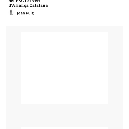
del PSC i el verí
d’Aliança Catalana
Joan Puig