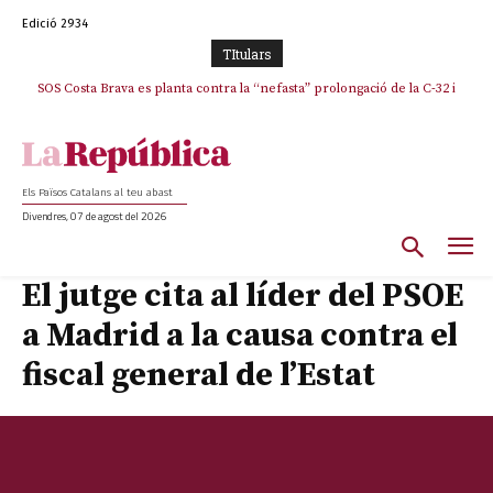
Edició 2934
TItulars
SOS Costa Brava es planta contra la “nefasta” prolongació de la C-32 i
n’exigeix la retirada immediata
Els Països Catalans al teu abast
Divendres, 07 de agost del 2026
El jutge cita al líder del PSOE
a Madrid a la causa contra el
fiscal general de l’Estat