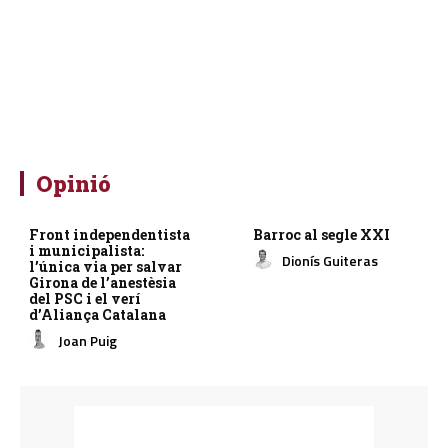
Opinió
Front independentista
Barroc al segle XXI
i municipalista:
Dionís Guiteras
l’única via per salvar
Girona de l’anestèsia
del PSC i el verí
d’Aliança Catalana
Joan Puig