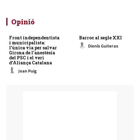
Opinió
Front independentista
Barroc al segle XXI
i municipalista:
Dionís Guiteras
l’única via per salvar
Girona de l’anestèsia
del PSC i el verí
d’Aliança Catalana
Joan Puig