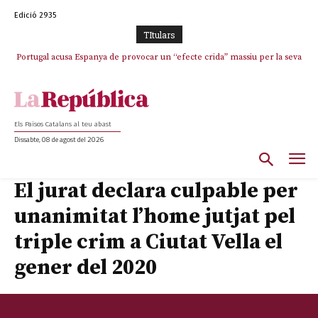
Edició 2935
TItulars
Portugal acusa Espanya de provocar un “efecte crida” massiu per la seva
El col·lapse de l’operació de Marc Puigtió a Girona: desbandada de
l’oportunisme i fracàs de ‘Militància Decidim’
“manca de regulació” migratòria
Els Països Catalans al teu abast
Dissabte, 08 de agost del 2026
El jurat declara culpable per
unanimitat l’home jutjat pel
triple crim a Ciutat Vella el
gener del 2020