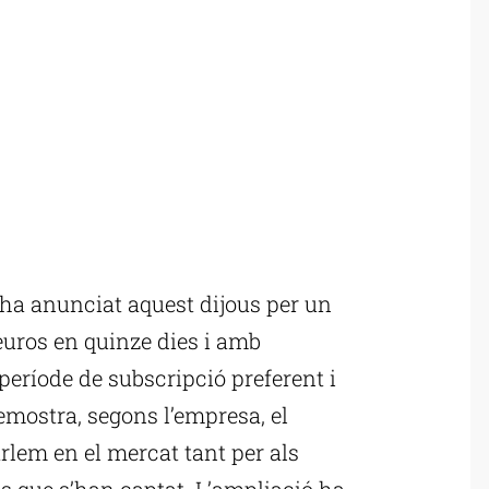
ha anunciat aquest dijous per un
’euros en quinze dies i amb
eríode de subscripció preferent i
emostra, segons l’empresa, el
arlem en el mercat tant per als
s que s’han captat. L’ampliació ha