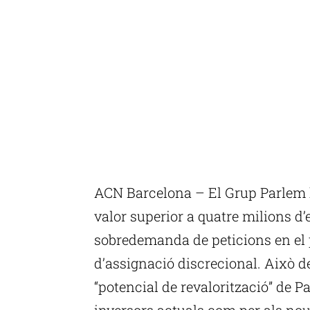
ACN Barcelona – El Grup Parlem 
valor superior a quatre milions d
sobredemanda de peticions en el p
d’assignació discrecional. Això d
“potencial de revalorització” de P
inversors actuals com per als nou