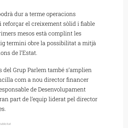
ublicitat
podrà dur a terme operacions
i reforçar el creixement sòlid i fiable
rimers mesos està complint les
g termini obre la possibilitat a mitjà
ons de l’Estat.
ius del Grup Parlem també s’amplien
cilla com a nou director financer
responsable de Desenvolupament
n part de l’equip liderat pel director
es.
ublicitat