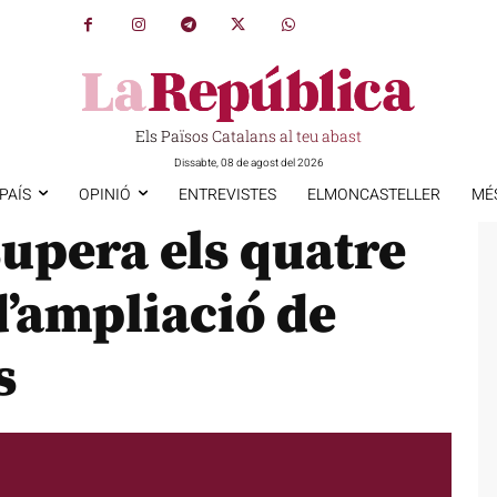
Els Països Catalans al teu abast
Dissabte, 08 de agost del 2026
PAÍS
OPINIÓ
ENTREVISTES
ELMONCASTELLER
MÉ
upera els quatre
d’ampliació de
s