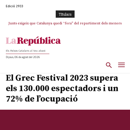
Edició 2933
TItulars
Junts exigeix que Catalunya quedi “fora” del repartiment dels menors
Junqueras demana a l’Estat que assumeixi “responsabilitats” pel “drama
humà” a Ceuta i avança que Catalunya haurà de continuar acollint
migrants de Ceuta
menors
Els Països Catalans al teu abast
Dijous, 06 de agost del 2026
El Grec Festival 2023 supera
els 130.000 espectadors i un
72% de l’ocupació