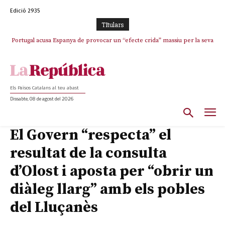
Edició 2935
TItulars
Portugal acusa Espanya de provocar un “efecte crida” massiu per la seva
El col·lapse de l’operació de Marc Puigtió a Girona: desbandada de
l’oportunisme i fracàs de ‘Militància Decidim’
“manca de regulació” migratòria
Els Països Catalans al teu abast
Dissabte, 08 de agost del 2026
El Govern “respecta” el
resultat de la consulta
d’Olost i aposta per “obrir un
diàleg llarg” amb els pobles
del Lluçanès