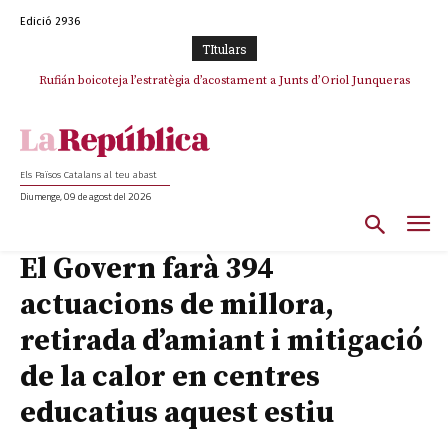
Edició 2936
TItulars
Rufián boicoteja l’estratègia d’acostament a Junts d’Oriol Junqueras
Rufián dinamita la unitat independentista amb un atac frontal al retorn
de Puigdemont
Els Països Catalans al teu abast
Diumenge, 09 de agost del 2026
El Govern farà 394
actuacions de millora,
retirada d’amiant i mitigació
de la calor en centres
educatius aquest estiu