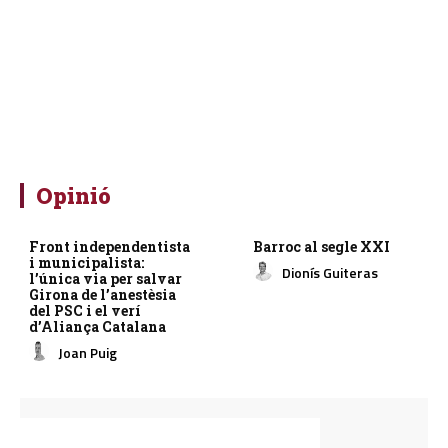
Opinió
Front independentista
Barroc al segle XXI
i municipalista:
Dionís Guiteras
l’única via per salvar
Girona de l’anestèsia
del PSC i el verí
d’Aliança Catalana
Joan Puig