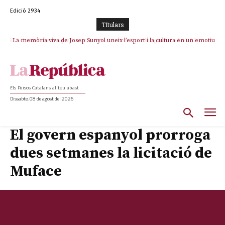
Edició 2934
TItulars
La memòria viva de Josep Sunyol uneix l’esport i la cultura en un emotiu
homenatge a Guadarrama pel seu 90è aniversari
Els Països Catalans al teu abast
Dissabte, 08 de agost del 2026
El govern espanyol prorroga
dues setmanes la licitació de
Muface