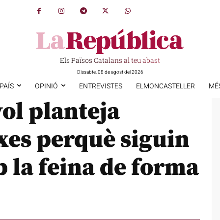
Els Països Catalans al teu abast
Dissabte, 08 de agost del 2026
PAÍS
OPINIÓ
ENTREVISTES
ELMONCASTELLER
MÉ
ol planteja
xes perquè siguin
 la feina de forma