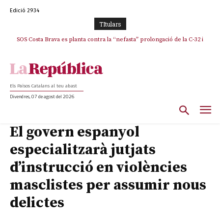
Edició 2934
TItulars
SOS Costa Brava es planta contra la “nefasta” prolongació de la C-32 i
La memòria viva de Josep Sunyol uneix l’esport i la cultura en un emotiu
homenatge a Guadarrama pel seu 90è aniversari
n’exigeix la retirada immediata
Els Països Catalans al teu abast
Divendres, 07 de agost del 2026
El govern espanyol
especialitzarà jutjats
d’instrucció en violències
masclistes per assumir nous
delictes