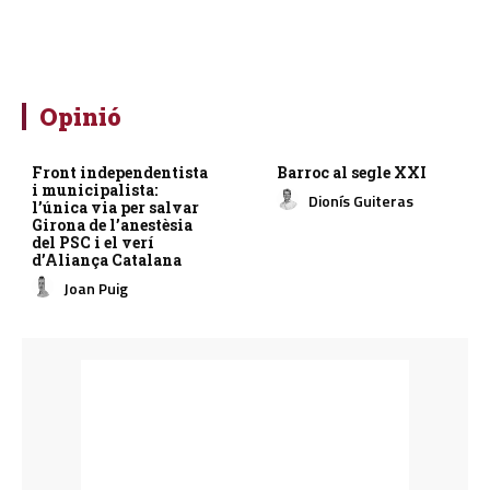
Opinió
Front independentista
Barroc al segle XXI
i municipalista:
Dionís Guiteras
l’única via per salvar
Girona de l’anestèsia
del PSC i el verí
d’Aliança Catalana
Joan Puig