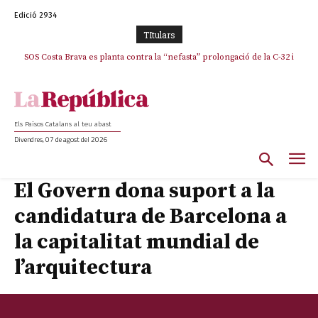
Edició 2934
TItulars
SOS Costa Brava es planta contra la “nefasta” prolongació de la C-32 i
La memòria viva de Josep Sunyol uneix l’esport i la cultura en un emotiu
homenatge a Guadarrama pel seu 90è aniversari
n’exigeix la retirada immediata
Els Països Catalans al teu abast
Divendres, 07 de agost del 2026
El Govern dona suport a la
candidatura de Barcelona a
la capitalitat mundial de
l’arquitectura