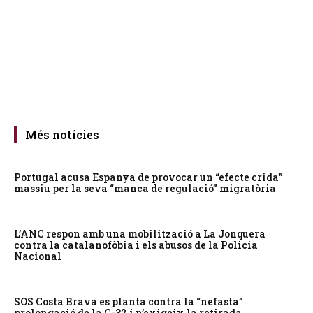
Més notícies
Portugal acusa Espanya de provocar un “efecte crida”
massiu per la seva “manca de regulació” migratòria
L’ANC respon amb una mobilització a La Jonquera
contra la catalanofòbia i els abusos de la Policia
Nacional
SOS Costa Brava es planta contra la “nefasta”
prolongació de la C-32 i n’exigeix la retirada